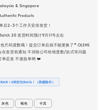
alaysia & Singapore
uthentic Products
单后2-3个工作天安排发货！
s Batch 20 发货时间预计9月11号左右
色尺码度数哦！提交订单后就不能更换了* OLENS
会在发货前通知 不排除公司给错度数/款式等问题
单迟发 不接急单哟 ❤️
RM8！6样折扣RM16！（美瞳除外）
灰色
褐色
卡其