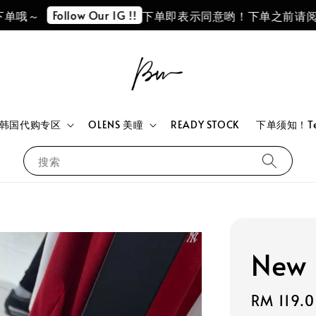
Follow Our IG !!
哦～
下单即表示同意哟！下单之前请阅读本
韩国代购专区
OLENS 美瞳
READY STOCK
下单须知！Term
搜索
New 
Regular
RM 119.