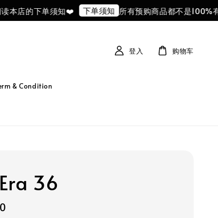
下单须知
店的下单须知❤️
所有预购商品都不是100%有
登入
购物车
 & Condition
Era 36
00