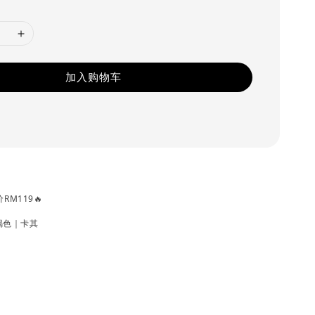
加入购物车
惠价RM119🔥
褐色｜卡其