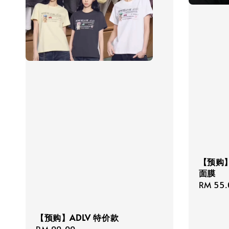
【预购】O
面膜
Regula
RM 55.
price
【预购】ADLV 特价款