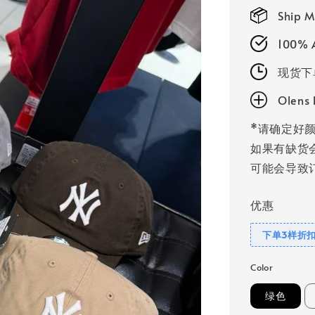
price
Ship M
100% A
现货下
Olen
*请确定好颜
如果有缺货
可能会导致订
优惠
下单3样折扣
Color
绿色