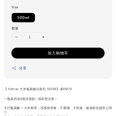
Size
500ml
数量
加入购物车
分享
【 Hetras 大米氨基酸洁面乳 500Ml】💰RM79
一瓶真的顶4瓶洗面奶✨温和型洁面～
主打氨基酸 + 大米精萃，洗感很舒服，不紧绷、不刺激，敏感肌也能安心用
🤍