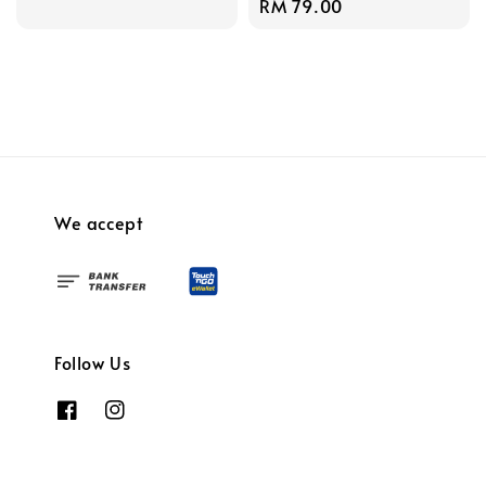
Regular
RM 79.00
price
price
We accept
Follow Us