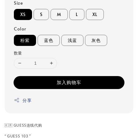
Size
XS
S
M
L
XL
Color
粉紫
蓝色
浅蓝
灰色
数量
加入购物车
分享
🇰🇷 GUESS连线代购
“ GUESS 103 ”