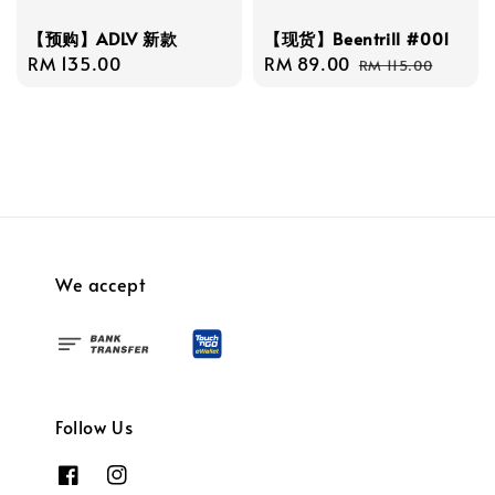
【预购】ADLV 新款
【现货】Beentrill #001
Regular
RM 135.00
Sale
RM 89.00
Regular
RM 115.00
price
price
price
We accept
Follow Us