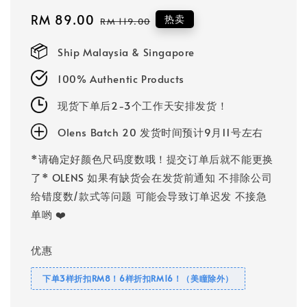
Sale
RM 89.00
Regular
热卖
RM 119.00
price
price
Ship Malaysia & Singapore
100% Authentic Products
现货下单后2-3个工作天安排发货！
Olens Batch 20 发货时间预计9月11号左右
*请确定好颜色尺码度数哦！提交订单后就不能更换
了* OLENS 如果有缺货会在发货前通知 不排除公司
给错度数/款式等问题 可能会导致订单迟发 不接急
单哟 ❤️
优惠
下单3样折扣RM8！6样折扣RM16！（美瞳除外）