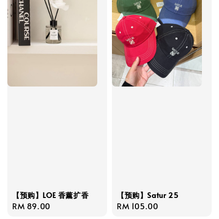
【预购】LOE 香薰扩香
【预购】Satur 25
Regular
RM 89.00
Regular
RM 105.00
price
price