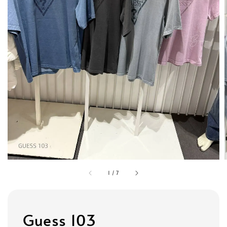
1
/
7
Guess 103