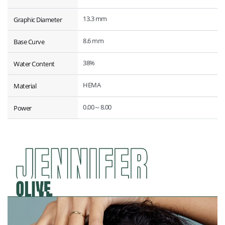
13.3 mm
Graphic Diameter
8.6 mm
Base Curve
38%
Water Content
HEMA
Material
0.00～8.00
Power