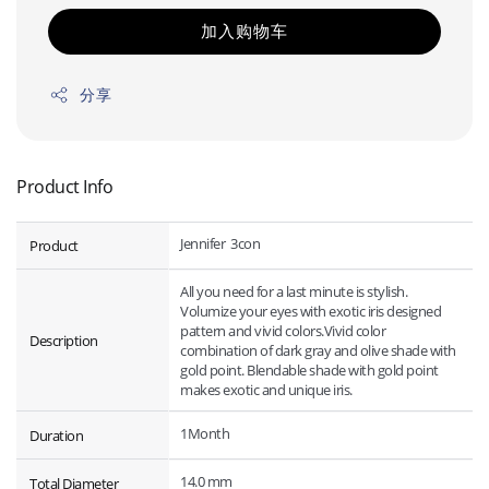
加入购物车
分享
Product Info
Jennifer 3con
Product
All you need for a last minute is stylish.
Volumize your eyes with exotic iris designed
pattern and vivid colors.Vivid color
Description
combination of dark gray and olive shade with
gold point. Blendable shade with gold point
makes exotic and unique iris.
1Month
Duration
14.0 mm
Total Diameter