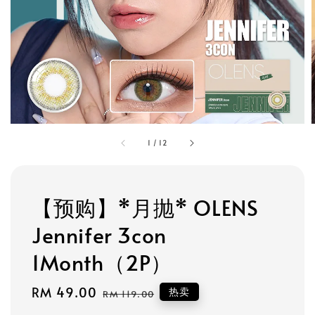
1
/
12
【预购】*月抛* OLENS
Jennifer 3con
1Month（2P）
Sale
RM 49.00
Regular
热卖
RM 119.00
price
price