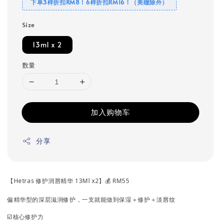
下单3样折扣RM8！6样折扣RM16！（美瞳除外）
Size
13ml x 2
数量
加入购物车
分享
【Hetras 修护润唇精华 13Ml x2】💰 RM55
偏精华型的深层滋润修护，一支就能做到保湿＋修护＋淡唇纹
☑️核心修护力