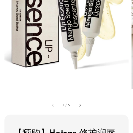
1
/
5
【预购】Hetras 修护润唇