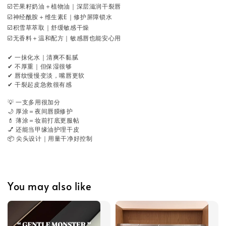
☑️芒果籽奶油＋植物油｜深层滋润干裂唇
☑️神经酰胺＋维生素E｜修护屏障锁水
☑️积雪草萃取｜舒缓敏感干燥
☑️无香料＋温和配方｜敏感唇也能安心用
✔ 一抹化水｜清爽不黏腻
✔ 不厚重｜但保湿很够
✔ 唇纹慢慢变淡，嘴唇更软
✔ 干裂起皮急救很有感
💡 一支多用很加分
🌙 厚涂＝夜间唇膜修护
💄 薄涂＝妆前打底更服帖
💅 还能当甲缘油护理干皮
📦 尖头设计｜用量干净好控制
You may also like