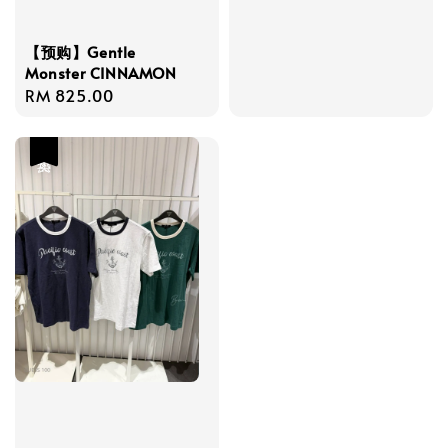
price
【预购】Gentle
Monster CINNAMON
Regular
RM 825.00
price
热卖