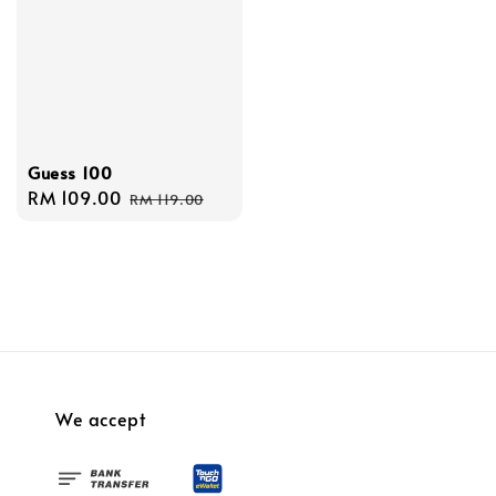
Guess 100
Sale
RM 109.00
Regular
RM 119.00
price
price
We accept