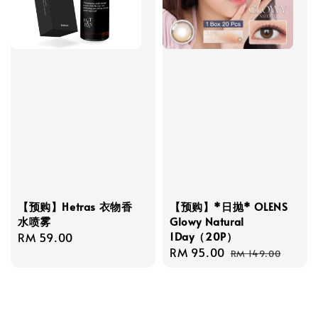
【预购】*日抛* OLENS
【预购】Hetras 衣物香
Glowy Natural
水喷雾
1Day（20P）
Regular
RM 59.00
Sale
RM 95.00
Regular
price
RM 149.00
price
price