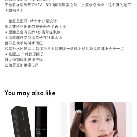
干敏肌在遇到BIOHEAL BOH面霜喷雾之前，上底妆必卡粉！这个真的是不
卡粉福音！
一整瓶是面霜+精华水分层设计
用之前给它摇摇匀充分融合了再上脸
🔸里面是含有泛醇+积雪草提取物
上脸就能感受到脸蛋子在狂喝水💦
也不是就单纯补水而已
它是补水还锁水，就那种早上起来喷一喷晚上熬到凌晨脸都不会干一点
🔸搭配上13种胶原因子
帮助强韧稳固皮肤屏障
让脸蛋更加嫩滑Q弹！
You may also like
热卖