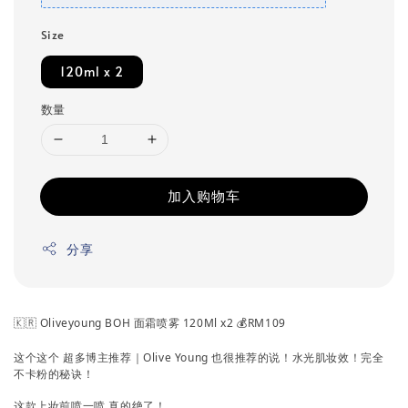
Size
120ml x 2
数量
加入购物车
分享
🇰🇷 Oliveyoung BOH 面霜喷雾 120Ml x2 💰RM109
这个这个 超多博主推荐｜Olive Young 也很推荐的说！水光肌妆效！完全
不卡粉的秘诀！
这款上妆前喷一喷 真的绝了！