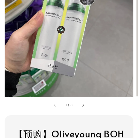
1
/
8
【预购】Oliveyoung BOH