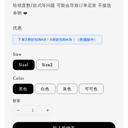
给错度数/款式等问题 可能会导致订单迟发 不接急
单哟 ❤️
优惠
下单3样折扣RM8！6样折扣RM16！（美瞳除外）
Size
Size1
Size2
Color
黑色
白色
灰色
可可色
数量
加入购物车