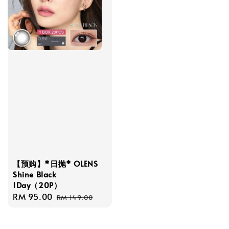
【预购】*日抛* OLENS
Shine Black
1Day（20P）
Sale
RM 95.00
Regular
RM 149.00
price
price