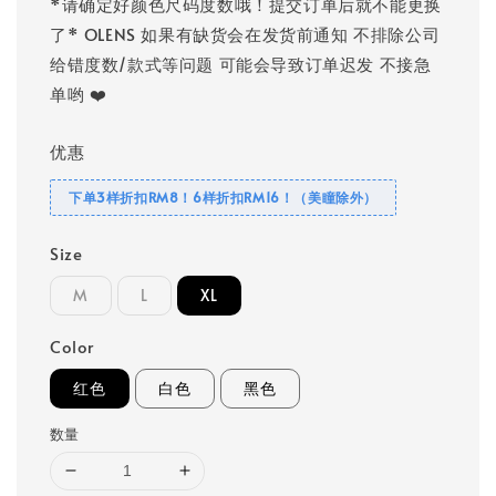
*请确定好颜色尺码度数哦！提交订单后就不能更换
了* OLENS 如果有缺货会在发货前通知 不排除公司
给错度数/款式等问题 可能会导致订单迟发 不接急
单哟 ❤️
优惠
下单3样折扣RM8！6样折扣RM16！（美瞳除外）
Size
M
L
XL
Color
红色
白色
黑色
数量