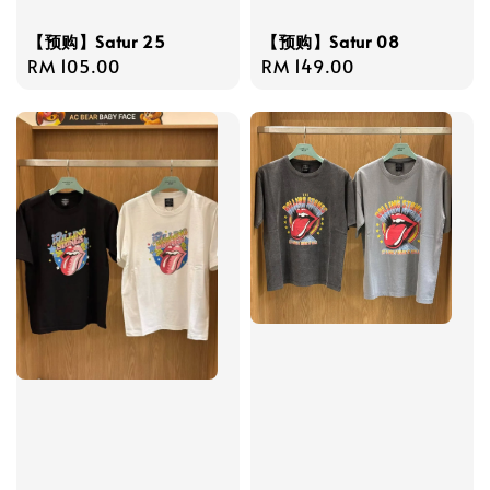
【预购】Satur 25
【预购】Satur 08
Regular
RM 105.00
Regular
RM 149.00
price
price