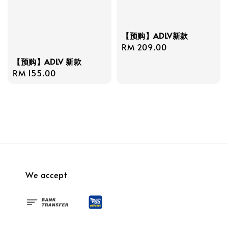
【预购】ADLV新款
Regular
RM 209.00
price
【预购】ADLV 新款
Regular
RM 155.00
price
We accept