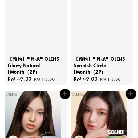
【预购】*月抛* OLENS
【预购】*月抛* OLENS
Glowy Natural
Spanish Circle
1Month（2P）
1Month（2P）
Sale
RM 49.00
Regular
Sale
RM 49.00
Regular
RM 119.00
RM 119.00
price
price
price
price