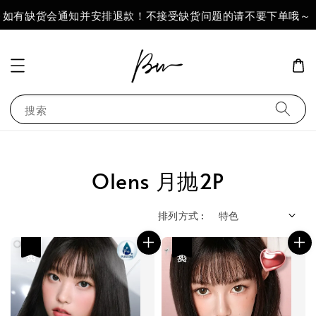
Foll
有缺货会通知并安排退款！不接受缺货问题的请不要下单哦～
搜索
Olens 月抛2P
排列方式 :
热卖
热卖