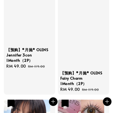
【预购】*月抛* OLENS
Jennifer 3con
1Month（2P）
Sale
RM 49.00
Regular
RM 119.00
price
price
【预购】*月抛* OLENS
Fairy Charm
1Month（2P）
Sale
RM 49.00
Regular
RM 119.00
price
price
热卖
热卖