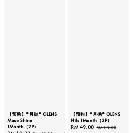
【预购】*月抛* OLENS
【预购】*月抛* OLENS
Muse Shine
Nils 1Month（2P）
1Month（2P）
Sale
RM 49.00
Regular
RM 119.00
Sale
RM 49.00
Regular