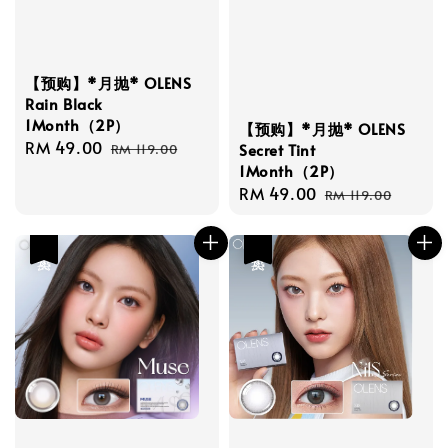
【预购】*月抛* OLENS
Rain Black
1Month（2P）
【预购】*月抛* OLENS
Sale
RM 49.00
Regular
Secret Tint
RM 119.00
price
price
1Month（2P）
Sale
RM 49.00
Regular
RM 119.00
price
price
热卖
热卖