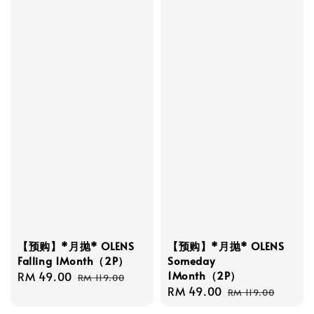
【预购】*月抛* OLENS
【预购】*月抛* OLENS
Falling 1Month（2P）
Someday
1Month（2P）
Sale
RM 49.00
Regular
RM 119.00
Sale
RM 49.00
Regular
price
price
RM 119.00
price
price