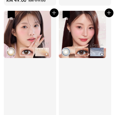
price
price
RM 119.00
price
price
热卖
热卖