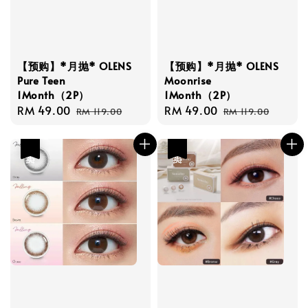
【预购】*月抛* OLENS
【预购】*月抛* OLENS
Pure Teen
Moonrise
1Month（2P）
1Month（2P）
Sale
RM 49.00
Regular
Sale
RM 49.00
Regular
RM 119.00
RM 119.00
price
price
price
price
热卖
热卖