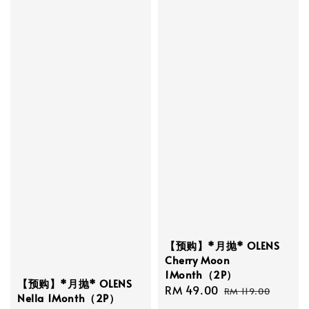
【预购】*月抛* OLENS
Cherry Moon
1Month（2P）
【预购】*月抛* OLENS
Sale
RM 49.00
Regular
RM 119.00
Nella 1Month（2P）
price
price