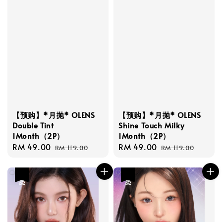
【预购】*月抛* OLENS
【预购】*月抛* OLENS
Double Tint
Shine Touch Milky
1Month（2P）
1Month（2P）
Sale
RM 49.00
Regular
Sale
RM 49.00
Regular
RM 119.00
RM 119.00
price
price
price
price
热卖
热卖