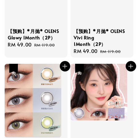
【预购】*月抛* OLENS
【预购】*月抛* OLENS
Glowy 1Month（2P）
Vivi Ring
1Month（2P）
Sale
RM 49.00
Regular
RM 119.00
Sale
RM 49.00
Regular
price
price
RM 119.00
price
price
热卖
热卖