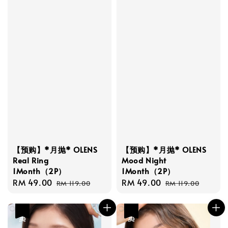
【预购】*月抛* OLENS
【预购】*月抛* OLENS
Real Ring
Mood Night
1Month（2P）
1Month（2P）
Sale
RM 49.00
Regular
Sale
RM 49.00
Regular
RM 119.00
RM 119.00
price
price
price
price
热卖
热卖