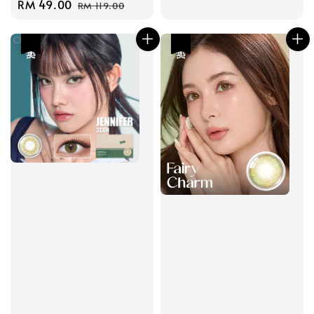
Sale
RM 49.00
Regular
RM 119.00
price
price
热卖
热卖