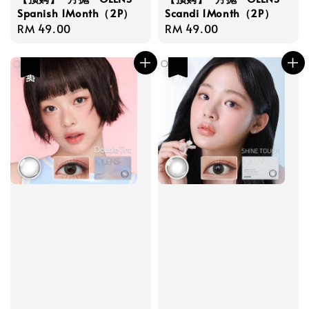
Scandi 1Month（2P）
Spanish 1Month（2P）
Regular
RM 49.00
Regular
RM 49.00
price
price
热卖
热卖