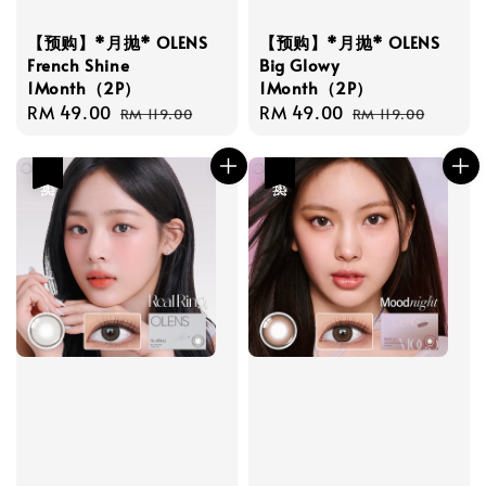
【预购】*月抛* OLENS
【预购】*月抛* OLENS
French Shine
Big Glowy
1Month（2P）
1Month（2P）
Sale
RM 49.00
Regular
Sale
RM 49.00
Regular
RM 119.00
RM 119.00
price
price
price
price
热卖
热卖